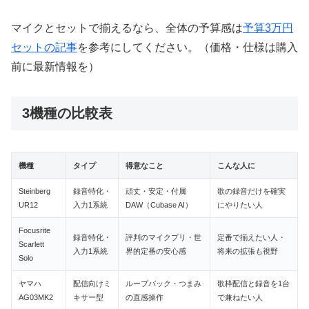
マイクとセットで揃えるなら、全体の予算感は
予算3万円
セットの記事
を参考にしてください。（価格・仕様は購入
前に最新情報を）
3機種の比較表
機種
タイプ
得意なこと
こんな人に
Steinberg
録音特化・
頑丈・安定・付属
歌の録音だけを確実
UR12
入力1系統
DAW（Cubase AI）
にやりたい人
Focusrite
録音特化・
評判のマイクプリ・世
定番で揃えたい人・
Scarlett
入力1系統
界的定番の安心感
将来の拡張も視野
Solo
ヤマハ
配信向けミ
ループバック・つまみ
歌枠配信と録音を1台
AG03MK2
キサー型
の直感操作
で兼ねたい人