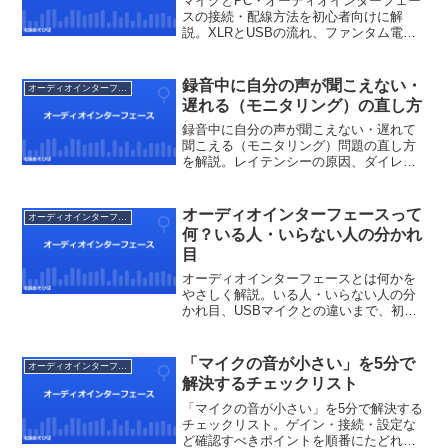
マイクとPC・オーディオインターフェー
スの接続・配線方法を初心者向けに解
説。XLRとUSBの流れ、ファンタム電
源、音が出ない時のチェックまで。配線
でつまずく人へ。
録音中に自分の声が聞こえない・
オーディオインターフェース
遅れる（モニタリング）の直し方
録音中に自分の声が聞こえない・遅れて
聞こえる（モニタリング）問題の直し方
を解説。レイテンシーの原因、ダイレク
トモニター、ヘッドホン録音の基本ま
で。
オーディオインターフェースって
オーディオインターフェース
何？いる人・いらない人の分かれ
目
オーディオインターフェースとは何かを
やさしく解説。いる人・いらない人の分
かれ目、USBマイクとの違いまで、初心
者の疑問に答えます。
「マイクの音が小さい」を5分で
オーディオインターフェース
解決するチェックリスト
「マイクの音が小さい」を5分で解決する
チェックリスト。ゲイン・接続・設定な
ど確認すべきポイントを順番にたどれば