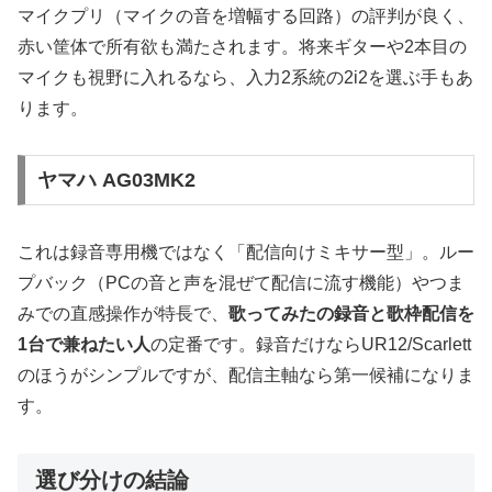
マイクプリ（マイクの音を増幅する回路）の評判が良く、
赤い筐体で所有欲も満たされます。将来ギターや2本目の
マイクも視野に入れるなら、入力2系統の2i2を選ぶ手もあ
ります。
ヤマハ AG03MK2
これは録音専用機ではなく「配信向けミキサー型」。ルー
プバック（PCの音と声を混ぜて配信に流す機能）やつま
みでの直感操作が特長で、
歌ってみたの録音と歌枠配信を
1台で兼ねたい人
の定番です。録音だけならUR12/Scarlett
のほうがシンプルですが、配信主軸なら第一候補になりま
す。
選び分けの結論