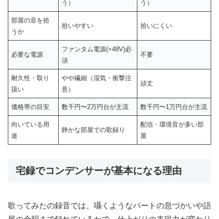
う）
う）
部屋の音を拾
拾いやすい
拾いにくい
うか
ファンタム電源(+48V)必
必要な電源
不要
須
耐久性・取り
やや繊細（湿気・衝撃注
頑丈
扱い
意）
価格帯の目安
数千円〜2万円台が主流
数千円〜1万円台が主流
向いている用
配信・環境音が多い部
静かな部屋での歌録り
途
屋
宅録でコンデンサーが基本になる理由
歌ってみたの録音では、囁くようなパートの息づかいや語