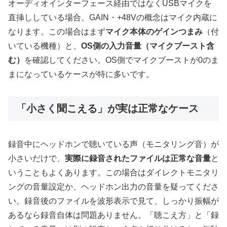
オーディオインターフェース経由ではなくUSBマイクを
直挿ししている場合、GAIN・+48Vの概念はマイク内蔵に
なります。この場合はまず
マイク本体のゲインつまみ
（付
いている機種）と、
OS側の入力音量（マイクブースト含
む）
を確認してください。OS側でマイクブーストが0のま
まになっているケースが特に多いです。
「小さく聞こえる」が実は正常なケース
録音中にヘッドホンで聴いている声（モニタリング音）が
小さいだけで、
実際に録音されたファイルは正常な音量
と
いうこともよくあります。この場合はダイレクトモニタリ
ングの音量設定か、ヘッドホン出力の音量を疑ってくださ
い。録音後のファイルを波形表示で見て、しっかり振幅が
あるなら録音自体は問題ありません。「聴こえ方」と「録